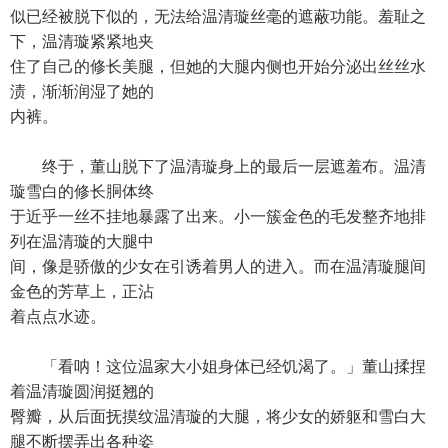
似已经被脱下似的，无法给温清璇丝毫的遮蔽功能。羞耻之
下，温清璇紧紧地夹
住了自己的修长美腿，但她的大腿内侧也开始分泌出丝丝水
渍，渐渐润湿了她的
内裤。
终于，董山脱下了温清璇身上的最后一层遮羞布。温清
璇雪白的修长胴体终
于近乎一丝不挂地暴露了出来。小一簇金色的毛发整齐地排
列在温清璇的大腿中
间，像是骄傲的少女在引诱着男人的进入。而在温清璇腿间
金色的芳草上，正沾
着点点水迹。
「看呐！这位温家大小姐身体已经饥渴了。」董山揉捏
着温清璇圆润挺翘的
臀瓣，从后面抚摸纹温清璇的大腿，将少女的娇躯和雪白大
腿不断摆弄出各种姿