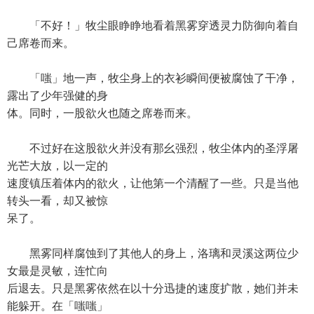
「不好！」牧尘眼睁睁地看着黑雾穿透灵力防御向着自
己席卷而来。
「嗤」地一声，牧尘身上的衣衫瞬间便被腐蚀了干净，
露出了少年强健的身
体。同时，一股欲火也随之席卷而来。
不过好在这股欲火并没有那幺强烈，牧尘体内的圣浮屠
光芒大放，以一定的
速度镇压着体内的欲火，让他第一个清醒了一些。只是当他
转头一看，却又被惊
呆了。
黑雾同样腐蚀到了其他人的身上，洛璃和灵溪这两位少
女最是灵敏，连忙向
后退去。只是黑雾依然在以十分迅捷的速度扩散，她们并未
能躲开。在「嗤嗤」