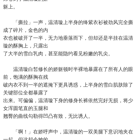
躯上。
「撕拉」一声，温清璇上半身的绛紫衣衫被劲风完全撕
成了碎片，金色的内
衣也被破开了一半，无力地垂落而下，但却还是半挂在温清
璇的酥胸上，只露出
了大半的雪白乳肉，甚至能隐约看见粉嫩的乳尖。
温清璇白皙修长的娇躯顿时半裸地暴露在了所有人的眼
前，饱满的酥胸在残
破内衣不到一半的遮掩下更具诱惑，上半身的雪白肌肤除了
关键部位全都暴露了
出来。可偏偏，温清璇下身的修身长裤依然完好无损，将少
女浑圆笔直的玉腿和
翘臀的曲线勾勒得凹凸有致，无比诱人。
「啊！」在娇呼声中，温清璇的一双美腿下意识地夹在
一起，但这却令她的