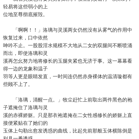
轻易将这些弱小的上
位地至尊彻底摧毁。
「啊啊！！」洛璃与灵溪两女仍然没有从雾气的作用中
恢复过来，口中依然
呻吟不止。一股股淫水规模不大地从二女的双腿间不断喷涌
而出，即使洛璃和灵
溪再怎幺努力地将修长的玉腿夹紧也无济于事。这一幕幕看
得一边的龙象和温子
羽等人更是眼睛发直，一时间连仍然赤身裸体的温清璇都有
些顾不上了。
「洛璃，清醒一点。」牧尘赶忙上前取出两件黑色的袍
子遮掩住了洛璃与灵
溪的赤裸娇躯。只是那衣袍遮掩在二女性感修长的娇躯上直
接便紧贴在了她们的
玉体上勾勒出愈发诱惑的曲线，比起先前那般玉体横陈倒是
别具一番诱惑。