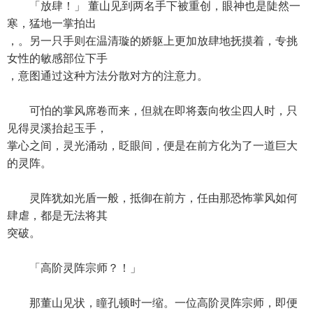
「放肆！」 董山见到两名手下被重创，眼神也是陡然一
寒，猛地一掌拍出
，。另一只手则在温清璇的娇躯上更加放肆地抚摸着，专挑
女性的敏感部位下手
，意图通过这种方法分散对方的注意力。
可怕的掌风席卷而来，但就在即将轰向牧尘四人时，只
见得灵溪抬起玉手，
掌心之间，灵光涌动，眨眼间，便是在前方化为了一道巨大
的灵阵。
灵阵犹如光盾一般，抵御在前方，任由那恐怖掌风如何
肆虐，都是无法将其
突破。
「高阶灵阵宗师？！」
那董山见状，瞳孔顿时一缩。一位高阶灵阵宗师，即便