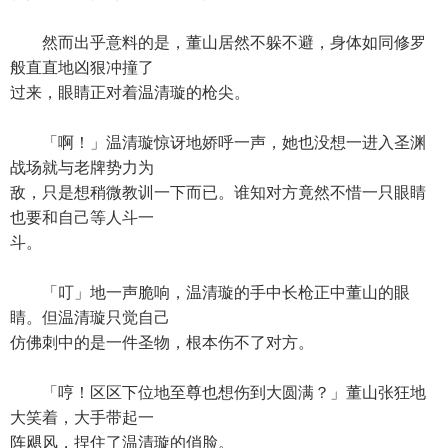
然而出乎意料的是，董山居然不躲不避，身体如同修罗
般直直地凶狠冲撞了
过来，眼睛正对着温清璇的枪尖。
「啊！」温清璇惊讶地娇呼一声，她也没想一进入圣渊
战场就与老牌势力为
敌，只是想稍微教训一下而已。谁知对方竟然不惜一只眼睛
也要和自己等人斗一
斗。
「叮」地一声脆响，温清璇的手中长枪正中董山的眼
睛。但温清璇只觉自己
仿佛刺中的是一件圣物，根本伤不了对方。
「哼！区区下位地至尊也想伤到大圆满？」董山张狂地
大笑着，大手带起一
阵飓风，捏住了温清璇的俏脸。