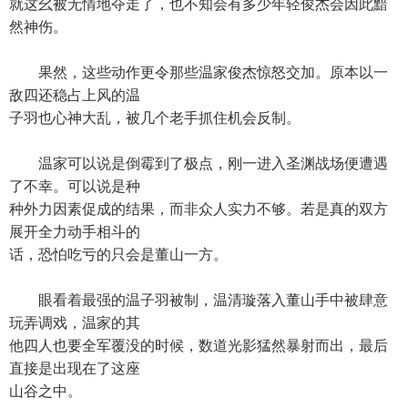
就这幺被无情地夺走了，也不知会有多少年轻俊杰会因此黯
然神伤。
果然，这些动作更令那些温家俊杰惊怒交加。原本以一
敌四还稳占上风的温
子羽也心神大乱，被几个老手抓住机会反制。
温家可以说是倒霉到了极点，刚一进入圣渊战场便遭遇
了不幸。可以说是种
种外力因素促成的结果，而非众人实力不够。若是真的双方
展开全力动手相斗的
话，恐怕吃亏的只会是董山一方。
眼看着最强的温子羽被制，温清璇落入董山手中被肆意
玩弄调戏，温家的其
他四人也要全军覆没的时候，数道光影猛然暴射而出，最后
直接是出现在了这座
山谷之中。