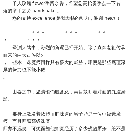
予人玫瑰:flower手留余香，希望您高抬贵手点一下右上
角的举手之劳:handshake 。
您的支持:excellence 是我发帖的动力，谢谢:heart ！
＊＊＊ ＊＊＊ ＊＊
＊ ＊＊＊
圣渊大陆中，激烈的角逐已经开始。除了直奔老祖传承
而来的两大古族以外
，一些本土诛魔师同样具有极大的威胁，即便是那些底蕴深
厚的势力也不能小觑
。
山谷之中，温清璇俏脸含怒，美目紧盯着对面的九道身
影。
那身上散发着浓烈血腥味道的男子乃是一位中级诛魔
师，而且距离高级诛魔
师亦不远矣。可想而知他究竟经历了多少残酷厮杀，绝不是