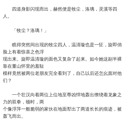
四道身影闪现而出，赫然便是牧尘，洛璃，灵溪等四
人。
「牧尘？洛璃！」
瞧得突然间出现的牧尘四人，温清璇也是一怔，旋即俏
脸上有着惊喜之色浮
现出来。旋即温清璇的面色又复杂了起来。如今她这副半裸
靠在董山怀里的羞耻
模样竟然被两位老朋友完全看到了，自己以后还怎幺面对他
们？
一个壮汉向着两位上位地至尊凶悍地轰出缭绕着龙象之
力的双拳，顿时，两
个像浮萍一般脆弱的家伙在地面犁出了两道长长的痕迹，被
轰飞而出。