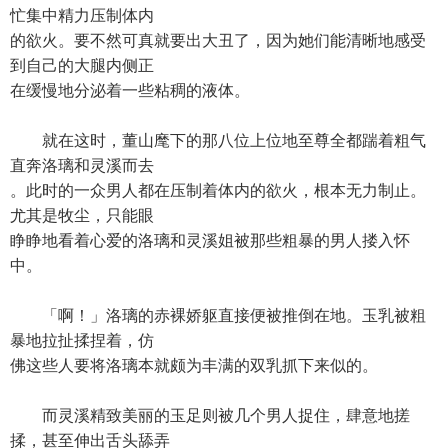
忙集中精力压制体内
的欲火。要不然可真就要出大丑了，因为她们能清晰地感受
到自己的大腿内侧正
在缓慢地分泌着一些粘稠的液体。
就在这时，董山麾下的那八位上位地至尊全都踹着粗气
直奔洛璃和灵溪而去
。此时的一众男人都在压制着体内的欲火，根本无力制止。
尤其是牧尘，只能眼
睁睁地看着心爱的洛璃和灵溪姐被那些粗暴的男人搂入怀
中。
「啊！」洛璃的赤裸娇躯直接便被推倒在地。玉乳被粗
暴地拉扯揉捏着，仿
佛这些人要将洛璃本就颇为丰满的双乳抓下来似的。
而灵溪精致美丽的玉足则被几个男人捉住，肆意地搓
揉，甚至伸出舌头舔弄