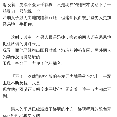
啃咬着。灵溪不会束手就擒，只是现在的她根本调动不了一
丝灵力，只能像一个
若弱女子般无力地踢蹬着双腿，但这却反而被那些男人更加
轻易地一手捉住。
这时，其中一个男人最是迅捷，旁边的两人还在呆呆地
捉住洛璃的脚踝玉足
玩弄，而他已经掏出阳具对准了洛璃的神秘花园。另外两人
的动作反而将洛璃的
玉腿一字分开，方便了他的插入。
「不！」洛璃那银河般的长发无力地垂落在地上，一双
玉腿不断反抗。只是
现在的她双腿正大幅度张开被牢牢固定着，连一点力都借不
到。
男人的阳具已经逼近了洛璃的小穴。洛璃稀疏的银色芳
草正轻轻地被男人的