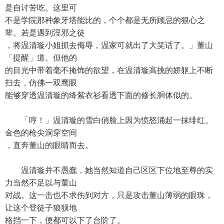
是自讨苦吃。这里可
不是学院那种象牙塔能比的，个个都是无所顾忌的狠心之
辈。若是遇到淫邪之徒
，将温清璇小姐抓去侮辱，温家可就出了大笑话了。」董山
「提醒」道。但他的
的目光中带着毫不掩饰的欲望，在温清璇高挑的娇躯上不断
扫去，仿佛一双鹰眼
能够穿透温清璇的绛紫衣衫看透下面的修长胴体似的。
「哼！」温清璇的雪白俏脸上因为愤怒涌起一抹绯红。
金色的枪尖洞穿空间
，直奔董山的眼睛而去。
温清璇并不愚蠢，她当然知道自己区区下位地至尊的实
力当然不足以与董山
对战。这一击也不求伤到对方，只是攻击董山薄弱的眼珠，
让这个登徒子狼狈地
格挡一下，便都可以下了台阶了。