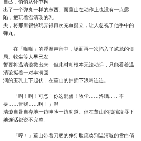
自己，悄悄从怀中掏
出了一个弹丸一样的东西。而董山在动作上也没有一点露
陷，把玩着温清璇的乳
尖，将那里很快玩弄得再次充血挺立，让人忽视了他手中的
弹丸。
在「啪啪」的淫靡声音中，场面再一次陷入了尴尬的僵
局。牧尘等人早已发
誓要将温清璇救出来，但此时却根本无法动弹，只能看着温
清璇挺着一对丰满圆
润的玉乳上下起伏，在董山的抽插下浪叫连连。
「啊！啊！可恶！你这混蛋！牧尘……洛璃……不
要……管我……啊！」温
清璇自暴自弃地一边呻吟一边劝道。但在董山的抽插凌辱下
她连话都说不完整。
「哼！」董山带着刀疤的狰狞脸庞凑到温清璇的雪白俏