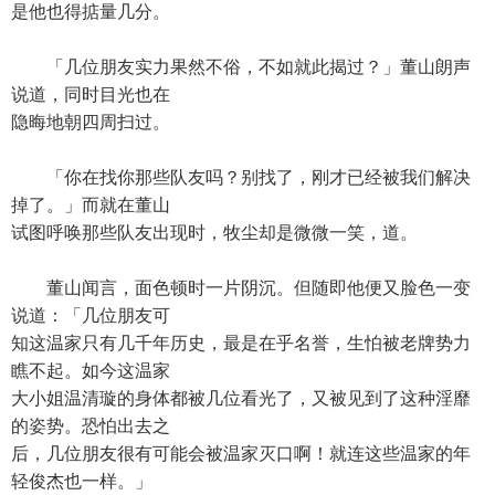
是他也得掂量几分。
「几位朋友实力果然不俗，不如就此揭过？」董山朗声
说道，同时目光也在
隐晦地朝四周扫过。
「你在找你那些队友吗？别找了，刚才已经被我们解决
掉了。」而就在董山
试图呼唤那些队友出现时，牧尘却是微微一笑，道。
董山闻言，面色顿时一片阴沉。但随即他便又脸色一变
说道：「几位朋友可
知这温家只有几千年历史，最是在乎名誉，生怕被老牌势力
瞧不起。如今这温家
大小姐温清璇的身体都被几位看光了，又被见到了这种淫靡
的姿势。恐怕出去之
后，几位朋友很有可能会被温家灭口啊！就连这些温家的年
轻俊杰也一样。」