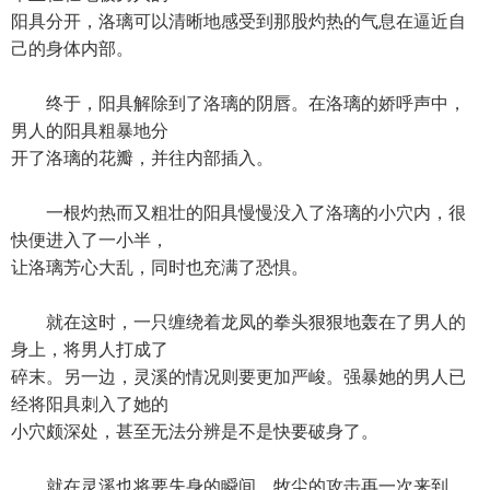
阳具分开，洛璃可以清晰地感受到那股灼热的气息在逼近自
己的身体内部。
终于，阳具解除到了洛璃的阴唇。在洛璃的娇呼声中，
男人的阳具粗暴地分
开了洛璃的花瓣，并往内部插入。
一根灼热而又粗壮的阳具慢慢没入了洛璃的小穴内，很
快便进入了一小半，
让洛璃芳心大乱，同时也充满了恐惧。
就在这时，一只缠绕着龙凤的拳头狠狠地轰在了男人的
身上，将男人打成了
碎末。另一边，灵溪的情况则要更加严峻。强暴她的男人已
经将阳具刺入了她的
小穴颇深处，甚至无法分辨是不是快要破身了。
就在灵溪也将要失身的瞬间，牧尘的攻击再一次来到，