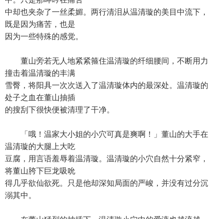
中却也夹杂了一丝柔媚。两行清泪从温清璇的美目中流下，
既是因为痛苦，也是
因为一些特殊的感觉。
董山旁若无人地紧紧箍住温清璇的纤细腰间，不断用力
撞击着温清璇的丰满
雪臀，将阳具一次次送入了温清璇体内的最深处。温清璇的
处子之血在董山抽插
的搜刮下很快便被清理了干净。
「哦！温家大小姐的小穴可真是爽啊！」董山的大手在
温清璇的大腿上大吃
豆腐，用言语羞辱着温清璇。温清璇的小穴自然十分紧窄，
将董山胯下巨龙吸吮
得几乎欲仙欲死。只是他却深知局面的严峻，并没有过分沉
溺其中。