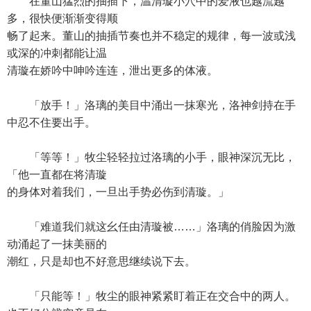
在董山猛烈的抽插下，温清璇小穴中的爱液也越流越
多，很快便渐渐变得顺
畅了起来。董山的抽插节奏也并不稳定的规律，每一波或浅
或深的冲刺都能让温
清璇在娇吟中呻吟连连，泄出更多的体液。
「放手！」洛璃的美目中涌出一抹寒光，洛神剑持在手
中忍不住要出手。
「等等！」牧尘轻轻拉过洛璃的小手，眼神深沉无比，
「他一直都在将清璇
的身体对着我们，一旦出手势必伤到清璇。」
「难道我们就这幺任由清璇被……」洛璃的俏脸因为激
动涌起了一抹美丽的
潮红，只是却也不好意思继续说下去。
「只能等！」牧尘的眼神紧紧盯着正在交合中的两人。