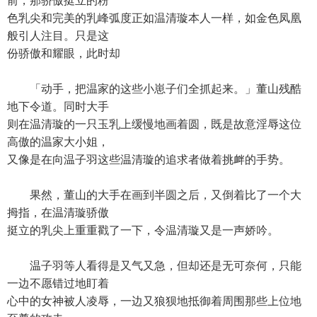
前，那骄傲挺立的粉
色乳尖和完美的乳峰弧度正如温清璇本人一样，如金色凤凰
般引人注目。只是这
份骄傲和耀眼，此时却
「动手，把温家的这些小崽子们全抓起来。」董山残酷
地下令道。同时大手
则在温清璇的一只玉乳上缓慢地画着圆，既是故意淫辱这位
高傲的温家大小姐，
又像是在向温子羽这些温清璇的追求者做着挑衅的手势。
果然，董山的大手在画到半圆之后，又倒着比了一个大
拇指，在温清璇骄傲
挺立的乳尖上重重戳了一下，令温清璇又是一声娇吟。
温子羽等人看得是又气又急，但却还是无可奈何，只能
一边不愿错过地盯着
心中的女神被人凌辱，一边又狼狈地抵御着周围那些上位地