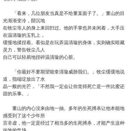
「看来，几位朋友当真是不给董某面子了。」董山的目
光渐渐变冷，阴沉地
在牧尘等人的身上来回扫过。他的手掌也并未闲着，大手压
在温清璇的玉乳上，
缓慢地揉捏着。看似是在玩弄温清璇的身体，实则确实暗藏
灵力，警告牧尘几人
自己可以轻易地捏碎温清璇的心脏。
「你最好不要期望能拿清璇威胁我们。」牧尘缓缓地说
道，指端绽放出了水
晶一般的光芒，「不然我一定会让你觉得死亡是一件比蜜还
甜的乐事。」
董山的内心没来由地一抽。多年的生死搏杀让他本能地
感受到了这个少年所
言非虚，他一定是经过了相当多的生死搏杀，才能产生这种
凶煞的气场。