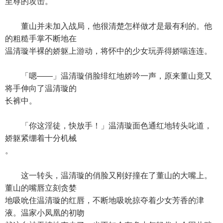
至尊的攻击。
董山并未加入战局，他很清楚怎样做才是最有利的。他
的粗糙手掌不断地在
温清璇半裸的娇躯上游动，将怀中的少女玩弄得娇喘连连。
「嗯——」温清璇俏脸绯红地娇吟一声，原来董山竟又
将手伸向了温清璇的
长裤中。
「你这淫徒，快放手！」温清璇面色通红地转头叱道，
娇躯紧绷着十分机械
。
这一转头，温清璇的俏脸又刚好撞在了董山的大嘴上。
董山的嘴唇立刻贪婪
地吸吮住温清璇的红唇，不断地吸吮掠夺着少女芳香的津
液。温家小凤凰的初吻