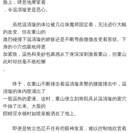
脸上，肆意地摩挲着
，令温清璇更是恶心。
虽然温清璇的体位被几位诛魔师固定着，无法进行大幅
的改变。但在董山的
激烈碰撞下温清璇的娇躯还是不断弯曲微微改变着形状。下
身的小穴也吸吮得更
加紧致，温热和美妙包裹感从下身深深刺激着董山，但董山
此时却丝毫不敢松懈
。
终于，在董山不断撞击着温清璇美臀的腰腹撞击中，温
清璇的体内喷涌出了
一股温热的爱液。这时，董山便立刻将阳具从温清璇的蜜穴
中抽了出来。大股的
阴精淫水顿时如喷泉般洒在了地上。
即便是牧尘也忍不住有些眼神发直，难以控制地欣赏着