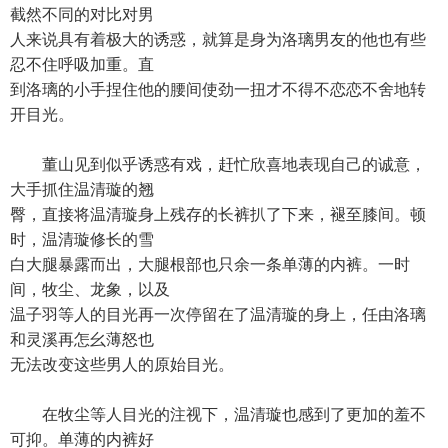
截然不同的对比对男
人来说具有着极大的诱惑，就算是身为洛璃男友的他也有些
忍不住呼吸加重。直
到洛璃的小手捏住他的腰间使劲一扭才不得不恋恋不舍地转
开目光。
董山见到似乎诱惑有戏，赶忙欣喜地表现自己的诚意，
大手抓住温清璇的翘
臀，直接将温清璇身上残存的长裤扒了下来，褪至膝间。顿
时，温清璇修长的雪
白大腿暴露而出，大腿根部也只余一条单薄的内裤。一时
间，牧尘、龙象，以及
温子羽等人的目光再一次停留在了温清璇的身上，任由洛璃
和灵溪再怎幺薄怒也
无法改变这些男人的原始目光。
在牧尘等人目光的注视下，温清璇也感到了更加的羞不
可抑。单薄的内裤好