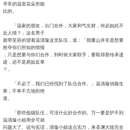
寻常的温室花朵所能
比的。
「温家的朋友，出门在外，大家和气生财，何必如此不
近人情？」这名男子
面带笑容的望着温清璇这支队伍，道：「我董山并非是想要
抢夺你们所知的情报
，只是想要与你们合作，到时候大家联手，要取得那传承遗
迹，还不是易如反掌
？」
「不必了，我们已经找到了队伍合作。」温清璇俏脸生
寒，不卑不亢地拒绝
道。
「那些低级队伍，可没什幺好合作的。万一要是护不到
温清璇小姐周全可就
问题大了。说句实话，清璇小姐这点实力，来圣渊大陆完全