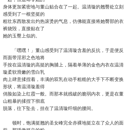
身体更加紧密地与董山贴合在了一起。温清璇的翘臀处立刻
感受到了一根坚挺的
粗壮东西散发出灼热滚烫的气息，仿佛能直接将她臀部的衣
裤烧毁，直接贴在了
她的玉臀上似的。
「嘿嘿！」董山感受到了温清璇含羞的反抗，于是便反
而面带淫邪之色地将
手按在温清璇的高挺的胸脯上，隔着单薄的金色内衣在温清
璇柔软滑嫩的雪白乳
肉上肆意揉捏着，丰满的双乳在动手粗糙的大手下不断变换
形状，将温清璇羞得
俏脸如染上红霞一般。而那本就残破的脆弱内衣，更是在董
山粗暴的揉捏下彻底
脱落，往下坠去，挂在了温清璇纤细的腰间。
顿时，饱满挺翘的圣女峰完全赤裸地挺立在了众人的面