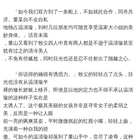
「如今我们双方到了一条船上，不如就此合作，同舟共
济。董某自不会自私
地独占温清璇，到时几位朋友均可随意享受温家大小姐的美
妙身体。」话音未落
，董山又看到了牧尘四人中竟有两人都是不逊于温清璇甚至
犹有过之的清冷美人
，不免有些尴尬，同时目光也还是忍不住射出了觊觎之心。
「你说得的确很有诱惑力。」牧尘的轻轻点了点头，目
光也没有从温清璇半
裸的修长娇躯上移开。即便是以他的定力也不得不承认温清
璇的这种样子实在是
太诱人了。这个极其美丽的女孩并非是寻常女子的柔弱之
美，反而是一种让人眼
前一亮的飒爽英姿，平时微微抿起的红唇小嘴，轻轻上扬，
充满着一种自我的骄
傲。可如今的温清璇却落到了董山手中，尝尽了凌辱，这种