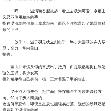
「呜……」温清璇香腮鼓起，看上去极为可爱，令董山
又忍不住用粗糙的手
指在温清璇的俏脸上摩挲起来，而忍不住挑逗起了她雪白精
致的下巴。
「放手！」温子羽见状立刻出手，半步大圆满的实力尽
显，全力一掌向董山
拍去。
董山并未愣头似的直接出手抵挡，而是淡然地捉住温清
璇的玉臂，将少女高
挑的娇躯往自己身前一挡，正对着温子羽的攻击。
温子羽大惊失色，赶忙面目狰狞地全力将攻击调转方
向。然而半步大圆满的
攻击何等恐怖，即便是星辰也能轻易击落。强烈的劲风还是
席卷到了温清璇的娇