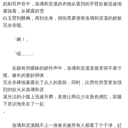
的刺耳声音中，洛璃和灵溪的衣物从遮挡的手臂处被迅速地
腐蚀着，从裸露的雪
白玉臂到酥胸，再到全身，很快黑雾便将洛璃和灵溪的娇躯
完全吞噬。
「啊！」
「唔……」
在颇有些暧昧的娇吟声中，洛璃和灵溪直接变得不着寸
缕。修长的曼妙胴体
完全赤裸地暴露在了众人的面前，同时，比男性所受更加强
烈的欲火从洛璃和灵
溪光洁的小腹上迅速升腾，直接让两位少女面色潮红，双腿
下意识地夹在了一起
。
洛璃和灵溪顾不上一身春光被所有人都看了个干净，赶