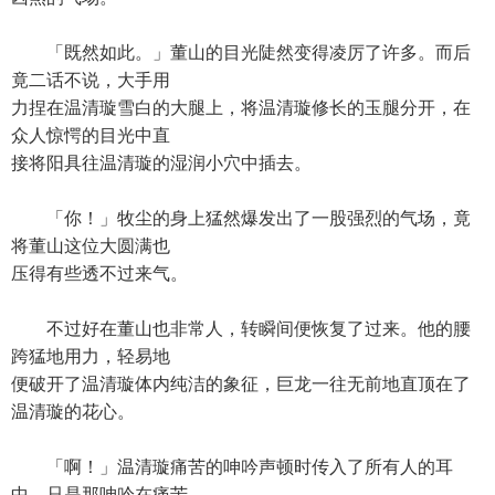
「既然如此。」董山的目光陡然变得凌厉了许多。而后
竟二话不说，大手用
力捏在温清璇雪白的大腿上，将温清璇修长的玉腿分开，在
众人惊愕的目光中直
接将阳具往温清璇的湿润小穴中插去。
「你！」牧尘的身上猛然爆发出了一股强烈的气场，竟
将董山这位大圆满也
压得有些透不过来气。
不过好在董山也非常人，转瞬间便恢复了过来。他的腰
跨猛地用力，轻易地
便破开了温清璇体内纯洁的象征，巨龙一往无前地直顶在了
温清璇的花心。
「啊！」温清璇痛苦的呻吟声顿时传入了所有人的耳
中。只是那呻吟在痛苦