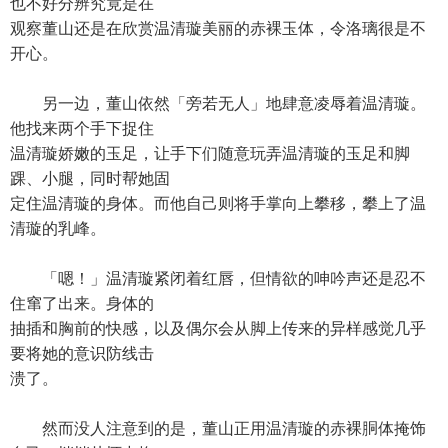
也不好分辨究竟是在
观察董山还是在欣赏温清璇美丽的赤裸玉体，令洛璃很是不
开心。
另一边，董山依然「旁若无人」地肆意凌辱着温清璇。
他找来两个手下捉住
温清璇娇嫩的玉足，让手下们随意玩弄温清璇的玉足和脚
踝、小腿，同时帮她固
定住温清璇的身体。而他自己则将手掌向上攀移，攀上了温
清璇的乳峰。
「嗯！」温清璇紧闭着红唇，但情欲的呻吟声还是忍不
住窜了出来。身体的
抽插和胸前的快感，以及偶尔会从脚上传来的异样感觉几乎
要将她的意识防线击
溃了。
然而没人注意到的是，董山正用温清璇的赤裸胴体掩饰