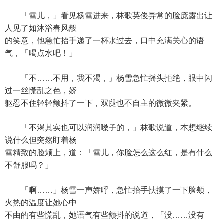
「雪儿，」看见杨雪进来，林歌英俊异常的脸庞露出让
人见了如沐浴春风般
的笑意，他急忙抬手递了一杯水过去，口中充满关心的语
气，「喝点水吧！」
「不……不用，我不渴，」杨雪急忙摇头拒绝，眼中闪
过一丝慌乱之色，娇
躯忍不住轻轻颤抖了一下，双腿也不自主的微微夹紧。
「不渴其实也可以润润嗓子的，」林歌说道，本想继续
说什么但突然盯着杨
雪精致的脸颊上，道：「雪儿，你脸怎么这么红，是有什么
不舒服吗？」
「啊……」杨雪一声娇呼，急忙抬手扶摸了一下脸颊，
火热的温度让她心中
不由的有些慌乱，她语气有些颤抖的说道，「没……没有