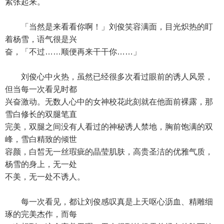
紧张起来。
「当然是来看看你啊！」刘俊笑容满面，目光炽热的盯
着杨雪，语气很是兴
奋，「不过……顺便再来干干你……」
刘俊心中火热，虽然已经很多次看过眼前的诱人风景，
但当每一次看见时都
兴奋激动。无数人心中的女神校花此刻就在他面前裸露，那
雪白修长的双腿笔直
完美，双腿之间没有人看过的神秘诱人禁地，胸前饱满的双
峰，雪白精致的倾世
容颜，白皙无一丝瑕疵的晶莹肌肤，高贵圣洁的优雅气质，
杨雪的身上，无一处
不美，无一处不诱人。
每一次看见，都让刘俊感叹真是上天呕心沥血、精雕细
琢的完美杰作，而每