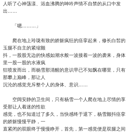
人听了心神荡漾、浴血沸腾的呻吟声情不自禁的从口中发
出……
「嗯………」
爬在地上玲珑有致的娇躯疯狂的痉挛起来，修长白皙的
玉腿不自主的紧缩颤
抖，一股股无边的快感如潮水般一波接着一波的袭来，身体
里一股一股的水液疯
狂喷发而出，而杨雪那清醒的意识早已不知飘在哪里，只有
那攀上巅峰，那让人
沉沦的感觉充斥整个人的身体、意识……
空阔安静的卫生间，只有杨雪一个人爬在地上尽情的享
受那让人着迷的性欲
感觉，也不知道过了多久，当快感终于退下，杨雪颤抖痉挛
的娇躯慢慢平静，一
直紧闭的双眼终于慢慢睁开，首先，第一感觉便是双腿之间