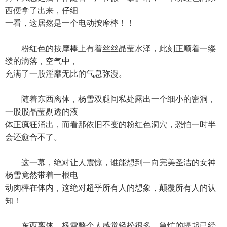
西便拿了出来，仔细
一看，这居然是一个电动按摩棒！！
粉红色的按摩棒上有着丝丝晶莹水泽，此刻正顺着一缕
缕的滴落，空气中，
充满了一股淫靡无比的气息弥漫。
随着东西离体，杨雪双腿间私处露出一个细小的密洞，
一股股晶莹剔透的液
体正疯狂涌出，而看那依旧不变的粉红色洞穴，恐怕一时半
会还愈合不了。
这一幕，绝对让人震惊，谁能想到一向完美圣洁的女神
杨雪竟然带着一根电
动肉棒在体内，这绝对超乎所有人的想象，颠覆所有人的认
知！
东西离体，杨雪整个人感觉轻松很多，急忙的提起已经