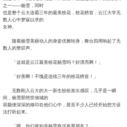
之一——杨雪，同时
也是整个云大连霸三年的最美校花，校花榜首，云江大学无
数人心中梦寐以求的
女神。
随着杨雪美丽动人的身姿优雅转身，舞台四周响起了无
数人的赞叹声。
「这就是云江最美校花杨雪吗？好漂亮啊！」
「好美啊！不愧是连续三年的校花榜首！」
无数刚入云大的大一新生纷纷发出感叹，几乎是一瞬
间，杨雪那绝世倾城的
容颜便深深的烙印在他们心中，甚至不少人已经开始想方设
法打听起来。
「喂，你们谁知道杨雪有没有男朋友？」