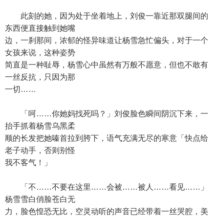
此刻的她，因为处于坐着地上，刘俊一靠近那双腿间的
东西便直接触到她嘴
边，一刹那间，浓郁的怪异味道让杨雪急忙偏头，对于一个
女孩来说，这种姿势
简直是一种耻辱，杨雪心中虽然有万般不愿意，但也不敢有
一丝反抗，只因为那
一切……
「呵……你她妈找死吗？」刘俊脸色瞬间阴沉下来，一
抬手抓着杨雪乌黑柔
顺的长发把她嗪首拉到胯下，语气充满无尽的寒意「快点给
老子动手，否则别怪
我不客气！」
「不……不要在这里……会被……被人……看见……」
杨雪雪白俏脸苍白无
力，脸色惶恐无比，空灵动听的声音已经带着一丝哭腔，美