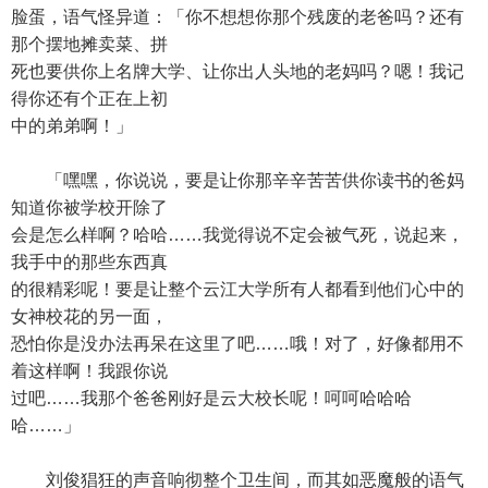
脸蛋，语气怪异道：「你不想想你那个残废的老爸吗？还有
那个摆地摊卖菜、拼
死也要供你上名牌大学、让你出人头地的老妈吗？嗯！我记
得你还有个正在上初
中的弟弟啊！」
「嘿嘿，你说说，要是让你那辛辛苦苦供你读书的爸妈
知道你被学校开除了
会是怎么样啊？哈哈……我觉得说不定会被气死，说起来，
我手中的那些东西真
的很精彩呢！要是让整个云江大学所有人都看到他们心中的
女神校花的另一面，
恐怕你是没办法再呆在这里了吧……哦！对了，好像都用不
着这样啊！我跟你说
过吧……我那个爸爸刚好是云大校长呢！呵呵哈哈哈
哈……」
刘俊猖狂的声音响彻整个卫生间，而其如恶魔般的语气