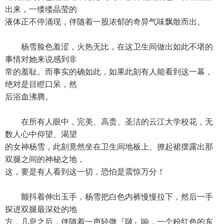
出来，一缕缕晶莹的
液体正不停涌现，伴随着一股浓郁的奇异气味飘散而出。
杨雪脸色羞涩，火热无比，在这卫生间做出如此不堪的
事情对她来说感到非
常的羞耻。而事实的确如此，如果此刻有人能看到这一幕，
绝对是目瞪口呆，然
后浴血沸腾。
在所有人眼中，完美、高贵、圣洁的云江大学校花，无
数人心中仰望、渴望
的女神杨雪，此刻竟然坐在卫生间地板上、撩起裙摆露出那
双腿之间的神秘之地，
这，要是有人看到这一切，恐怕是震惊万分！
颤抖着伸出玉手，杨雪把白色内裤慢慢拉下，然后一手
探进双腿最深处的地
方，几息之后，伴随着一声轻微『啵』响，一个粉红色的东