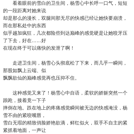
看着眼前的雪白的卫生间，杨雪心中长呼一口气，短短
的一段距离对她来说
却是那么的漫长，双腿间那无尽的快感已经让她快要崩溃，
而在那私处中的东西
似乎越加疯狂，几次都险些到达巅峰的感觉硬是让她咬牙压
了下去，好在……好
在现在终于可以痛快的发泄了啊！
走进卫生间，杨雪心头彻底松了下来，而几乎一瞬间，
那股如飘上云端、似
飘飘欲仙的巅峰感觉再也压抑不住。
这种感觉又来了！杨雪心中自语，柔软的娇躯突然一个
踉跄，接着竟一下子
摔倒在地。跌在地上的疼痛感觉瞬间被无边的快感淹没，杨
雪不由的紧咬嘴唇，
雪白无瑕的精致俏脸娇艳欲滴，鲜红似火，双手不自主的紧
紧抓着地面，一声让