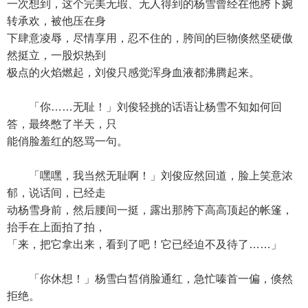
一次想到，这个完美无瑕、无人得到的杨雪曾经在他胯下婉
转承欢，被他压在身
下肆意凌辱，尽情享用，忍不住的，胯间的巨物倏然坚硬傲
然挺立，一股炽热到
极点的火焰燃起，刘俊只感觉浑身血液都沸腾起来。
「你……无耻！」刘俊轻挑的话语让杨雪不知如何回
答，最终憋了半天，只
能俏脸羞红的怒骂一句。
「嘿嘿，我当然无耻啊！」刘俊应然回道，脸上笑意浓
郁，说话间，已经走
动杨雪身前，然后腰间一挺，露出那胯下高高顶起的帐篷，
抬手在上面拍了拍，
「来，把它拿出来，看到了吧！它已经迫不及待了……」
「你休想！」杨雪白皙俏脸通红，急忙嗪首一偏，倏然
拒绝。