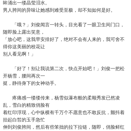
眸涌出一缕晶莹泪水。
男人胯间的异味让她感到难受至极，却不知如何是好。
「哦？」刘俊闻言一转头，目光看了一眼卫生间门口，
随即脸上露出笑意，
「放心吧，这我早安排好了，绝对不会有人来的，我可舍不
得你这美丽的校花让
别人看见啊！」
「好了！别让我说第二次，快点开始吧！」刘俊一把松
开杨雪，腰间再次一
挺，静待身下的女神动手。
疼痛感一缕缕传来，杨雪似瀑布般的柔顺秀发已然凌
乱，雪白的精致俏脸有
着红印浮现，心中纵横有千万个不愿意也不敢反抗，颤抖着
抬起白皙的玉手急忙
伸到刘俊胯间，然后有些笨拙的拉下拉链，随即，俏脸鲜红