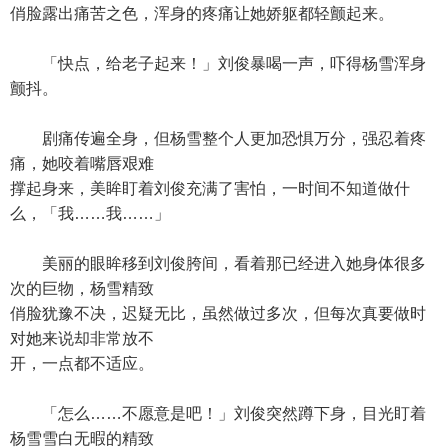
俏脸露出痛苦之色，浑身的疼痛让她娇躯都轻颤起来。
「快点，给老子起来！」刘俊暴喝一声，吓得杨雪浑身
颤抖。
剧痛传遍全身，但杨雪整个人更加恐惧万分，强忍着疼
痛，她咬着嘴唇艰难
撑起身来，美眸盯着刘俊充满了害怕，一时间不知道做什
么，「我……我……」
美丽的眼眸移到刘俊胯间，看着那已经进入她身体很多
次的巨物，杨雪精致
俏脸犹豫不决，迟疑无比，虽然做过多次，但每次真要做时
对她来说却非常放不
开，一点都不适应。
「怎么……不愿意是吧！」刘俊突然蹲下身，目光盯着
杨雪雪白无暇的精致