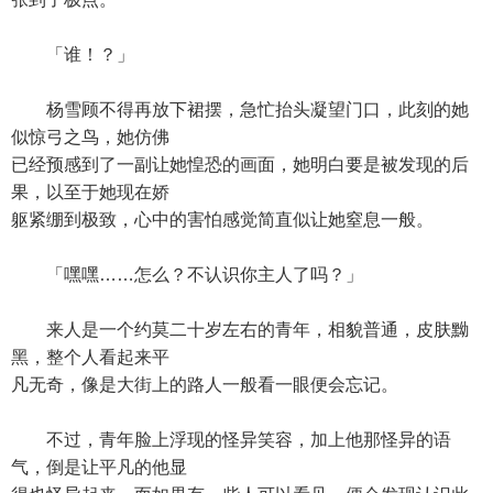
「谁！？」
杨雪顾不得再放下裙摆，急忙抬头凝望门口，此刻的她
似惊弓之鸟，她仿佛
已经预感到了一副让她惶恐的画面，她明白要是被发现的后
果，以至于她现在娇
躯紧绷到极致，心中的害怕感觉简直似让她窒息一般。
「嘿嘿……怎么？不认识你主人了吗？」
来人是一个约莫二十岁左右的青年，相貌普通，皮肤黝
黑，整个人看起来平
凡无奇，像是大街上的路人一般看一眼便会忘记。
不过，青年脸上浮现的怪异笑容，加上他那怪异的语
气，倒是让平凡的他显