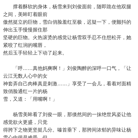
撑着酥软的身体，杨雪来到刘俊面前，随即跪在他双腿
之间，美眸盯着眼前
傲然挺立的巨物，雪白俏脸羞红至极，迟疑一下，便颤抖的
伸出玉手慢慢握住那
坚硬的巨物。火热滚烫的感觉让杨雪双手忍不住想松开，她
紧咬了红润的嘴唇，
然后玉手轻轻上下动了起来。
「呼……真他妈爽啊！」刘俊陶醉的深呼一口气，「让
云江无数人心中的女
神套弄自己肉棒真是刺激……」享受了一会儿，看着对面精
致俏脸通红一片的杨
雪，又道：「用嘴啊！」
杨雪美眸看了刘俊一眼，那倏然间的一抹绝世风姿让他
感觉欲火更盛，只觉
得胯下之物更坚挺几分。嗪首垂下，那胯间浓郁的异味让杨
雪心中很是难受，但