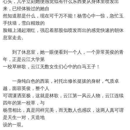
心头，几乎立刻她便感觉似有什么东西要从身体里喷发出
来，已经体验过的她自
然知道那是什么，现在可千万不能！杨雪心中一惊，急忙玉
手扶墙，雪白精致的
脸颊上涌起潮红，强忍着那股似喷发而出的感觉快速的朝休
息室走去。
到了休息室，她一眼便看到一个人，一个异常英俊的青
年，正是云江大学第
一校草林歌，云江无数女生们心中的白马王子！
一身纯白色的西装，衬托出修长挺拔的身材，气质卓
越，面容英俊，整个人
可谓潇洒至极，这就是林歌，云江第一风云人物，云江连续
四年的第一校草，与
杨雪相比，真是同样完美，而无数人也感叹，这两人真可谓
是天生一对，天造地
设的一双。