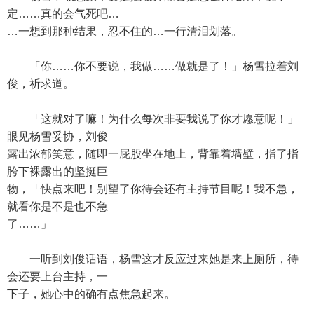
定……真的会气死吧…
…一想到那种结果，忍不住的…一行清泪划落。
「你……你不要说，我做……做就是了！」杨雪拉着刘
俊，祈求道。
「这就对了嘛！为什么每次非要我说了你才愿意呢！」
眼见杨雪妥协，刘俊
露出浓郁笑意，随即一屁股坐在地上，背靠着墙壁，指了指
胯下裸露出的坚挺巨
物，「快点来吧！别望了你待会还有主持节目呢！我不急，
就看你是不是也不急
了……」
一听到刘俊话语，杨雪这才反应过来她是来上厕所，待
会还要上台主持，一
下子，她心中的确有点焦急起来。