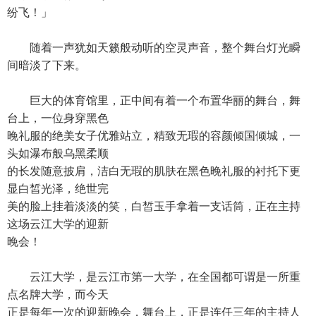
纷飞！」
随着一声犹如天籁般动听的空灵声音，整个舞台灯光瞬
间暗淡了下来。
巨大的体育馆里，正中间有着一个布置华丽的舞台，舞
台上，一位身穿黑色
晚礼服的绝美女子优雅站立，精致无瑕的容颜倾国倾城，一
头如瀑布般乌黑柔顺
的长发随意披肩，洁白无瑕的肌肤在黑色晚礼服的衬托下更
显白皙光泽，绝世完
美的脸上挂着淡淡的笑，白皙玉手拿着一支话筒，正在主持
这场云江大学的迎新
晚会！
云江大学，是云江市第一大学，在全国都可谓是一所重
点名牌大学，而今天
正是每年一次的迎新晚会，舞台上，正是连任三年的主持人