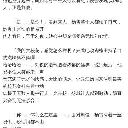
得也怪异起来，而如果有一些人可以看见，便会发现认识此
人，正是刘俊。
「是……是你！」看到来人，杨雪整个人都松了口气，
她真正害怕的是被其
他人看见，至于刘俊，她心中却充满复杂无比的心情。
「我的大校花，感觉怎么样啊？夹着电动肉棒主持节目
的滋味爽不爽啊……
哈哈哈哈……」刘俊的语气透着浓郁的怪异，说到最后，他
忍不住大笑起来，声
音充满了无尽的快感，无比的满足。让云江历届来号称最美
的校花女神夹着电动
肉棒于无数人眼中行走，光是想一想就让人感到激动，简直
兴奋到无法形容！
「你……你怎么在这里……」面对刘俊，杨雪有着一丝
畏惧，说话间都不由