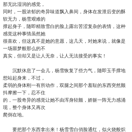
那无比湿润的感觉，
同时，一股浓郁的奇异味道飘入鼻间，身体在发泄后变的酥
软无力，杨雪艰难的
撑起身子，随即精致雪白的脸上露出苦涩复杂的表情，这种
感觉这种事情虽然她
很喜欢，但这真不是她的意愿，这几天，对她来说，就像是
一场噩梦般那么的不
真实，但却又是让人无奈，让人无法接受的事实！
沉默休息了一会儿，杨雪恢复了些力气，随即玉手撑地
想站起身来，不过，
柔弱的身体刚一有所动作，双腿之间那个羞耻的东西突然颤
抖摩擦一下，忍不住
的，一股奇异的感觉让她不由浑身轻颤，娇躯一阵无力感涌
现，整个身体又再次
爬倒在地。
要把那个东西拿出来！杨雪雪白俏脸通红，似火烧般炽