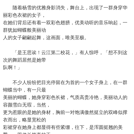
随着杨雪的优雅身影消失，舞台上，出现了一群身穿华
丽彩色衣裙的女子，
在她们背后还有着一双彩色翅膀，优美动听的音乐响起，一
群犹如蝴蝶般美丽动
人的女子翩翩起舞，这画面，唯美至极。
「是王思诶！云江第二校花，」有人惊呼，「想不到这
次的舞蹈居然是她带
队啊！」
不少人纷纷把目光停留在为首的一个女子身上，在一群
蝴蝶当中，有一只最
美丽的蝴蝶，她身穿彩色长裙，气质高贵冷艳，美丽动人的
容颜雪白无瑕，当然，
更为惹眼的是她的身材，胸前一对饱满傲然挺立的双峰似撑
衣而出，略显宽松的
彩裙穿在她身上都显得有些紧绷，往下，是浑圆挺翘的美