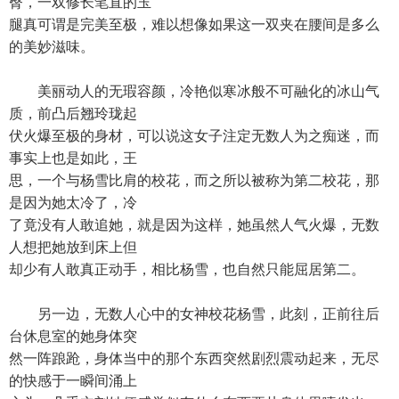
臀，一双修长笔直的玉
腿真可谓是完美至极，难以想像如果这一双夹在腰间是多么
的美妙滋味。
美丽动人的无瑕容颜，冷艳似寒冰般不可融化的冰山气
质，前凸后翘玲珑起
伏火爆至极的身材，可以说这女子注定无数人为之痴迷，而
事实上也是如此，王
思，一个与杨雪比肩的校花，而之所以被称为第二校花，那
是因为她太冷了，冷
了竟没有人敢追她，就是因为这样，她虽然人气火爆，无数
人想把她放到床上但
却少有人敢真正动手，相比杨雪，也自然只能屈居第二。
另一边，无数人心中的女神校花杨雪，此刻，正前往后
台休息室的她身体突
然一阵踉跄，身体当中的那个东西突然剧烈震动起来，无尽
的快感于一瞬间涌上