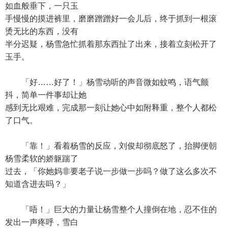
如血般垂下，一只玉
手慢慢的摸进裤里，磨磨蹭蹭好一会儿后，终于抓到一根滚
烫无比的东西，没有
半分迟疑，杨雪急忙抓着那东西扯了出来，接着立刻松开了
玉手。
「好……好了！」杨雪动听的声音微如蚊鸣，语气颤
抖，简单一件事却让她
感到无比艰难，完成那一刻让她心中如附释重，整个人都松
了口气。
「靠！」看着杨雪的反应，刘俊却彻底怒了，抬脚便朝
杨雪柔软的娇躯踹了
过去，「你她妈非要老子说一步做一步吗？做了这么多次不
知道含进去吗？」
「唔！」巨大的力量让杨雪整个人撞倒在地，忍不住的
发出一声疼呼，雪白