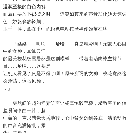
湿润至极的白色内裤，
而后正要放下裙摆之时，一道突如其来的声音却让她大惊失
色，娇躯倏然轻颤，
玉手一抖，拿在手中的粉色电动按摩棒便滚落在地。
「桀桀……呵呵……哈哈……真是精彩啊！无数人心目
中的女神，堂堂云江
的最美校花杨雪居然是这副模样……带着电动肉棒主持节
目……哈哈……这要是
让别人看见了真是不得了啊！原来所谓的女神、校花竟然这
么淫荡，这么风骚…
…」
突然间响起的怪异笑声让杨雪惊骇至极，精致完美的俏
脸瞬间惨白一片，脑
中轰的一声只感觉天昏地转，心中猛然沉到谷底，清脆动听
的声音充满慌乱，紧
张到了极点。