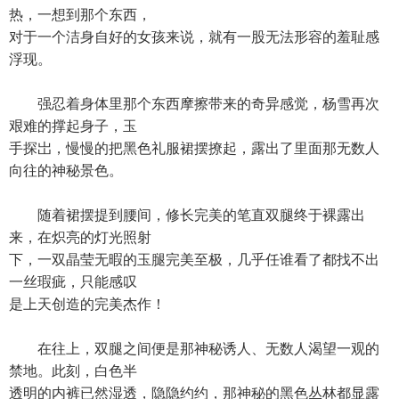
热，一想到那个东西，
对于一个洁身自好的女孩来说，就有一股无法形容的羞耻感
浮现。
强忍着身体里那个东西摩擦带来的奇异感觉，杨雪再次
艰难的撑起身子，玉
手探岀，慢慢的把黑色礼服裙摆撩起，露出了里面那无数人
向往的神秘景色。
随着裙摆提到腰间，修长完美的笔直双腿终于裸露出
来，在炽亮的灯光照射
下，一双晶莹无暇的玉腿完美至极，几乎任谁看了都找不出
一丝瑕疵，只能感叹
是上天创造的完美杰作！
在往上，双腿之间便是那神秘诱人、无数人渴望一观的
禁地。此刻，白色半
透明的内裤已然湿透，隐隐约约，那神秘的黑色丛林都显露