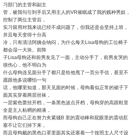
习部门的主管和副主
管，被我勾引到手后又用主人的VR催眠成了我的贱种男奴，
控制了两位主管后，
实习留用对我来说已经不成问题了，但我还是会坚持上班，
并且每天变得十分高
冷，只有清洁阿姨会纳闷，为什么每天Lisa母狗的工位椅子
都会湿一大块。前阵
子Lisa母狗还和前男友见了一面，主动分手了，前男友哭的
很伤心，他不明白为
什么母狗连见面分手了都只是给他甩了一页分手信，甚至不
愿跟他多说哪怕一句
话，他哪里知道，那天见面的时候，母狗看似正常的裙子下
面其实穿着两层丝袜，
一层紫色蕾丝开档，一条黑色波点开档，母狗穿的高跟鞋里
全是主人粘稠的精液，
而母狗自己正在努力夹紧骚B 里的震动棒和屁眼里的震动肛
塞不让它们掉下来，
而且母狗戴的黑色口罩里面其实还塞着一个按照主人尺寸设