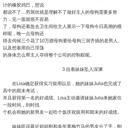
计的橡胶鸡巴，想说
都说不了…穷屌丝就是理解不了做好主人的母狗需要多努
力，见一面就很不容易
了，母狗还着急去卫生间给主人展示一下母狗今日高潮的模
样呢，晚一点母狗还
得去伺候三个花了10万嫖母狗要给母狗三洞齐插的老男人。
以及想着用自己淫荡
的身体怎么帮主人夺得整个公司的控制权呢。
3.拉着妹妹坠入深渊
在Lisa确定获得实习留用以后，她的妹妹Julia也完成了
高中的期末考试，
并且获得第一名的好成绩。Lisa主动邀请妹妹Julia来她家住
一段时间，到时找
个机会和她的新男友一起吃个饭庆祝留用和期末的好成绩。
妹妹听说最近姐姐刚和多年青梅竹马的男友分了手，刚