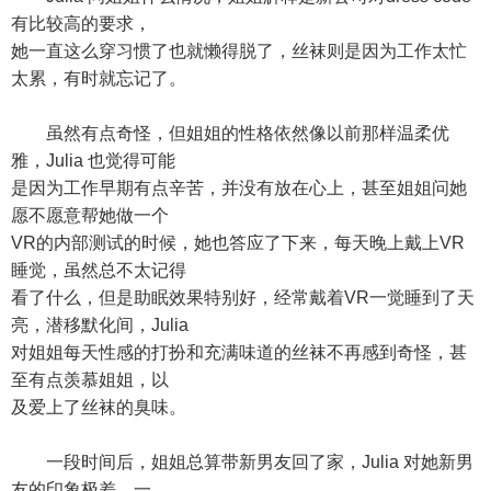
有比较高的要求，
她一直这么穿习惯了也就懒得脱了，丝袜则是因为工作太忙
太累，有时就忘记了。
虽然有点奇怪，但姐姐的性格依然像以前那样温柔优
雅，Julia 也觉得可能
是因为工作早期有点辛苦，并没有放在心上，甚至姐姐问她
愿不愿意帮她做一个
VR的内部测试的时候，她也答应了下来，每天晚上戴上VR
睡觉，虽然总不太记得
看了什么，但是助眠效果特别好，经常戴着VR一觉睡到了天
亮，潜移默化间，Julia
对姐姐每天性感的打扮和充满味道的丝袜不再感到奇怪，甚
至有点羡慕姐姐，以
及爱上了丝袜的臭味。
一段时间后，姐姐总算带新男友回了家，Julia 对她新男
友的印象极差，一