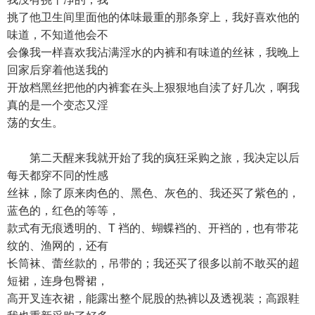
挑了他卫生间里面他的体味最重的那条穿上，我好喜欢他的
味道，不知道他会不
会像我一样喜欢我沾满淫水的内裤和有味道的丝袜，我晚上
回家后穿着他送我的
开放档黑丝把他的内裤套在头上狠狠地自渎了好几次，啊我
真的是一个变态又淫
荡的女生。
第二天醒来我就开始了我的疯狂采购之旅，我决定以后
每天都穿不同的性感
丝袜，除了原来肉色的、黑色、灰色的、我还买了紫色的，
蓝色的，红色的等等，
款式有无痕透明的、T 裆的、蝴蝶裆的、开裆的，也有带花
纹的、渔网的，还有
长筒袜、蕾丝款的，吊带的；我还买了很多以前不敢买的超
短裙，连身包臀裙，
高开叉连衣裙，能露出整个屁股的热裤以及透视装；高跟鞋