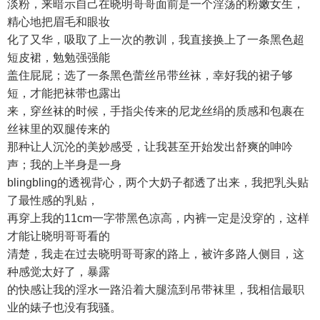
淡粉，来暗示自己在晓明哥哥面前是一个淫荡的粉嫩女生，
精心地把眉毛和眼妆
化了又华，吸取了上一次的教训，我直接换上了一条黑色超
短皮裙，勉勉强强能
盖住屁屁；选了一条黑色蕾丝吊带丝袜，幸好我的裙子够
短，才能把袜带也露出
来，穿丝袜的时候，手指尖传来的尼龙丝绢的质感和包裹在
丝袜里的双腿传来的
那种让人沉沦的美妙感受，让我甚至开始发出舒爽的呻吟
声；我的上半身是一身
blingbling的透视背心，两个大奶子都透了出来，我把乳头贴
了最性感的乳贴，
再穿上我的11cm一字带黑色凉高，内裤一定是没穿的，这样
才能让晓明哥哥看的
清楚，我走在过去晓明哥哥家的路上，被许多路人侧目，这
种感觉太好了，暴露
的快感让我的淫水一路沿着大腿流到吊带袜里，我相信最职
业的婊子也没有我骚。