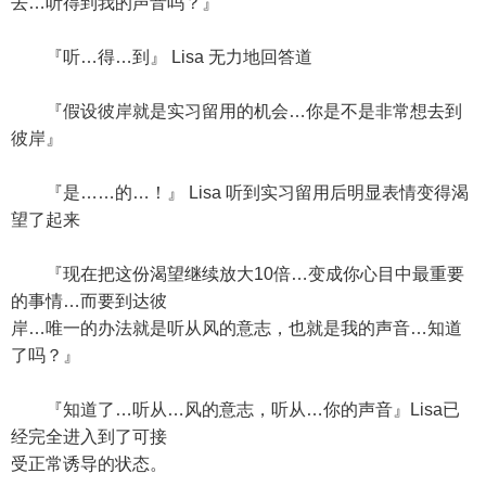
去…听得到我的声音吗？』
『听…得…到』 Lisa 无力地回答道
『假设彼岸就是实习留用的机会…你是不是非常想去到
彼岸』
『是……的…！』 Lisa 听到实习留用后明显表情变得渴
望了起来
『现在把这份渴望继续放大10倍…变成你心目中最重要
的事情…而要到达彼
岸…唯一的办法就是听从风的意志，也就是我的声音…知道
了吗？』
『知道了…听从…风的意志，听从…你的声音』Lisa已
经完全进入到了可接
受正常诱导的状态。