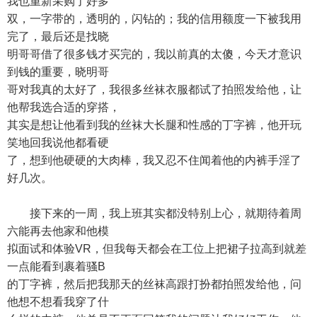
我也重新采购了好多
双，一字带的，透明的，闪钻的；我的信用额度一下被我用
完了，最后还是找晓
明哥哥借了很多钱才买完的，我以前真的太傻，今天才意识
到钱的重要，晓明哥
哥对我真的太好了，我很多丝袜衣服都试了拍照发给他，让
他帮我选合适的穿搭，
其实是想让他看到我的丝袜大长腿和性感的丁字裤，他开玩
笑地回我说他都看硬
了，想到他硬硬的大肉棒，我又忍不住闻着他的内裤手淫了
好几次。
接下来的一周，我上班其实都没特别上心，就期待着周
六能再去他家和他模
拟面试和体验VR，但我每天都会在工位上把裙子拉高到就差
一点能看到裹着骚B
的丁字裤，然后把我那天的丝袜高跟打扮都拍照发给他，问
他想不想看我穿了什