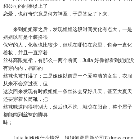
和公司的同事谈上了
恋爱，也好奇究竟是何方神圣，于是答应了下来。
来到姐姐家之后，发现姐姐这段时间变化有点大，一是
姐姐以前是个装扮很
保守的人，化妆也比较少，但现在哪怕在家里，也会一直化
着妆，并且一直穿着
丝袜高跟短裙，有那么一两个瞬间，Julia 好像都看到姐姐没
有穿内内，档部的
丝袜也被打湿了；二是姐姐以前是一个爱整洁的女生，衣服
从来不会穿过夜，但
这次回来发现有时候姐姐一条丝袜会穿好几天，甚至大夏天
还要穿着长筒靴，把
丝袜味道闷得特别大，然后也不洗，就晾在阳台，整个屋子
都能闻到丝袜的脚臭
味；
Julia 问姐姐什么情况，姐姐解释是新公司对dress code