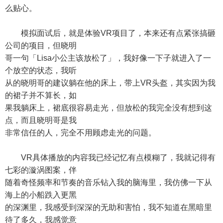
么贴心。
模拟面试后，就是体验VR项目了，本来还有点紧张搞砸
公司的项目，但晓明
哥一句「Lisa小公主该放松了」，我好像一下子就进入了一
个放空的状态，我听
从的晓明哥的建议躺在他的床上，带上VR头盔，其实因为我
的裙子并不算长，如
果我躺床上，裙底很容易走光，但放松的我完全没有想到这
点，而且晓明哥是我
非常信任的人，完全不用顾虑走光的问题。
VR具体播放的内容我已经记忆有点模糊了，我就记得有
七彩的漩涡图案，伴
随着奇怪频率和节奏的音乐钻入我的脑海里，我仿佛一下从
海上的小船跌入更黑
的深渊里，我感受到深深的无助和害怕，我不知道在黑暗里
待了多久，我感觉意