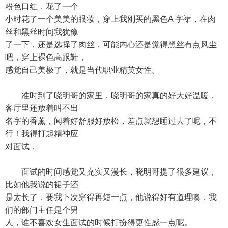
粉色口红，花了一个
小时花了一个美美的眼妆，穿上我刚买的黑色A 字裙，在肉
丝和黑丝时间我犹豫
了一下，还是选择了肉丝，可能内心还是觉得黑丝有点风尘
吧，穿上裸色高跟鞋，
感觉自己美极了，就是当代职业精英女性。
准时到了晓明哥的家里，晓明哥的家真的好大好温暖，
客厅里还放着叫不出
名字的香薰，闻着好舒服好放松，差点就想睡过去了呢，不
行！我得打起精神应
对面试，
面试的时间感觉又充实又漫长，晓明哥提了很多建议，
比如他我说的裙子还
是太长了，要我下次穿得再短一点，他说得好有道理噢，我
们的部门主任是个男
人，谁不喜欢女生面试的时候打扮得更性感一点呢。