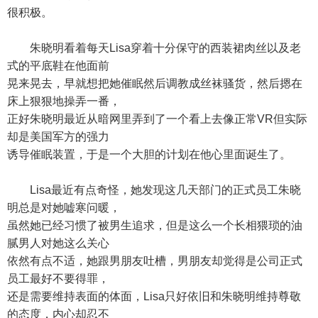
很积极。
朱晓明看着每天Lisa穿着十分保守的西装裙肉丝以及老
式的平底鞋在他面前
晃来晃去，早就想把她催眠然后调教成丝袜骚货，然后摁在
床上狠狠地操弄一番，
正好朱晓明最近从暗网里弄到了一个看上去像正常VR但实际
却是美国军方的强力
诱导催眠装置，于是一个大胆的计划在他心里面诞生了。
Lisa最近有点奇怪，她发现这几天部门的正式员工朱晓
明总是对她嘘寒问暖，
虽然她已经习惯了被男生追求，但是这么一个长相猥琐的油
腻男人对她这么关心
依然有点不适，她跟男朋友吐槽，男朋友却觉得是公司正式
员工最好不要得罪，
还是需要维持表面的体面，Lisa只好依旧和朱晓明维持尊敬
的态度，内心却忍不