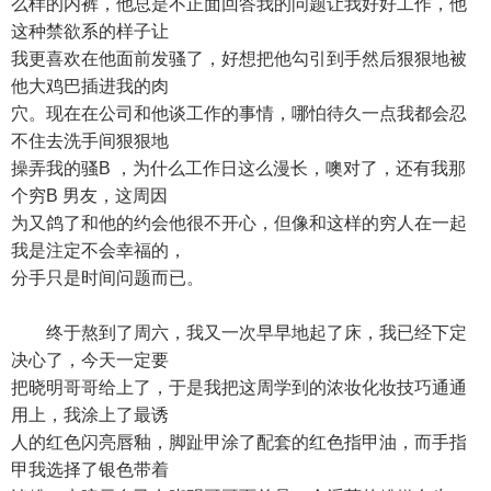
么样的内裤，他总是不正面回答我的问题让我好好工作，他
这种禁欲系的样子让
我更喜欢在他面前发骚了，好想把他勾引到手然后狠狠地被
他大鸡巴插进我的肉
穴。现在在公司和他谈工作的事情，哪怕待久一点我都会忍
不住去洗手间狠狠地
操弄我的骚B ，为什么工作日这么漫长，噢对了，还有我那
个穷B 男友，这周因
为又鸽了和他的约会他很不开心，但像和这样的穷人在一起
我是注定不会幸福的，
分手只是时间问题而已。
终于熬到了周六，我又一次早早地起了床，我已经下定
决心了，今天一定要
把晓明哥哥给上了，于是我把这周学到的浓妆化妆技巧通通
用上，我涂上了最诱
人的红色闪亮唇釉，脚趾甲涂了配套的红色指甲油，而手指
甲我选择了银色带着