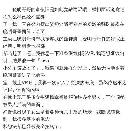
晓明哥哥的家依旧是如此宽敞而温暖，模拟面试究竟过
程怎么样已经不重要
了，我一直在努力摆出姿势让我流着水的粉嫩的骚B 暴露在
晓明哥哥面前，甚至
主动让晓明哥哥帮我按摩我的丝袜脚，晓明哥哥真的好假正
经噢，明明看他档部
都凸起了，还让我休息一下准备继续体验VR. 我还想继续勾
引，结果他一句「Lisa
小公主该放松了」，我瞬间就瘫在沙发上，然后无神地跟着
晓明哥哥进了他的卧
室，戴上VR后，我再一次沉入了更深的海底，虽然依然不太
记得vr体验的内容，
好像出现了很多女生满脸幸福地服侍许多个男人，三个洞都
被男人插满的画面，
好像也出现了女生拿着各种玩具手淫的场景，我隐隐感觉
到，我很多基本的观念
和想法都已经被完全扭转了。