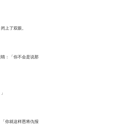
闭上了双眼。
。
睛：「你不会是说那
。」
「你就这样恩将仇报