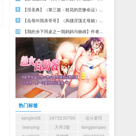
【淫圣典】（第三篇：校花的悲惨命运）（01）【作者：落淫圣】
【岳母叫我亲哥哥】（风骚淫荡丈母娘）作者：不详
【我的乡下同桌之一我妈妈与杨雄】作者：ｂｕｌｕｎ
热门标签
senglin08
2473530790
北斗星司
tesnying
方舟2號
liangjianqiao