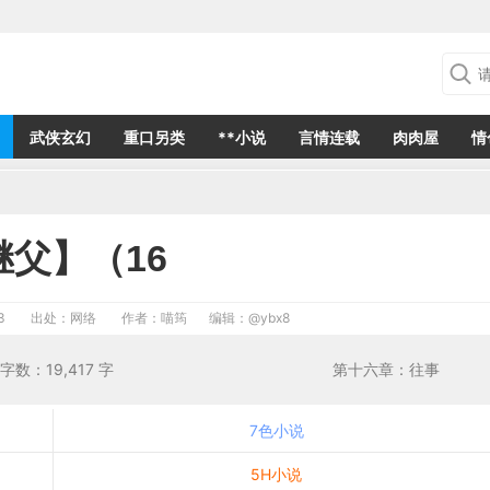
武侠玄幻
重口另类
**小说
言情连载
肉肉屋
情
继父】（16
3
出处：网络
作者：喵筠
编辑：
@ybx8
 作者：喵筠 字数：19,417 字 第十六章：往事
7色小说
5H小说