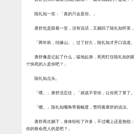
陆礼知一笑：「真的只会是你。」
唐舒也是跟着一笑，没有说话，又躺回了陆礼知怀里，
「两年前，结缘山。」过了好久，陆礼知才开口说道
唐舒像是记起了什么，猛地起身，死死盯住陆礼知的眼
个快死的人是你吧？」
陆礼知点头。
「噗。」唐舒没忍住，「就该不管你，让你死了算了
「嗯。」陆礼知嘴角带着幅度，赞同着唐舒的说法。
唐舒再次躺下，身体轻松了许多，不过嘴上还是抱怨：
你的救命恩人的是吧？」