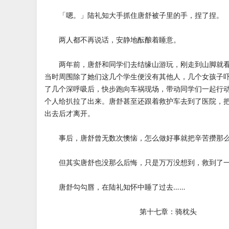
「嗯。」陆礼知大手抓住唐舒被子里的手，捏了捏。
两人都不再说话，安静地酝酿着睡意。
两年前，唐舒和同学们去结缘山游玩，刚走到山脚就看
当时周围除了她们这几个学生便没有其他人，几个女孩子
了几个深呼吸后，快步跑向车祸现场，带动同学们一起行
个人给扒拉了出来。唐舒甚至还跟着救护车去到了医院，
出去后才离开。
事后，唐舒曾无数次懊恼，怎么做好事就把辛苦攒那么
但其实唐舒也没那么后悔，只是万万没想到，救到了一
唐舒勾勾唇，在陆礼知怀中睡了过去……
第十七章：骑枕头