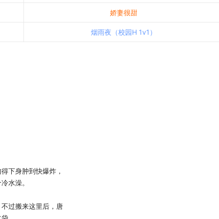
娇妻很甜
烟雨夜（校园H 1v1）
得下身肿到快爆炸，
个冷水澡。
不过搬来这里后，唐
水袋。