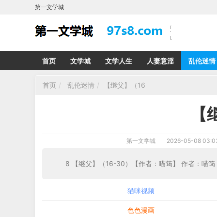
第一文学城
首页
文学城
文学人生
人妻意淫
乱伦迷情
首页
乱伦迷情
【继父】（16
【
第一文学城
2026-05-08 03:0
8 【继父】（16-30）【作者：喵筠】
猫咪视频
色色漫画