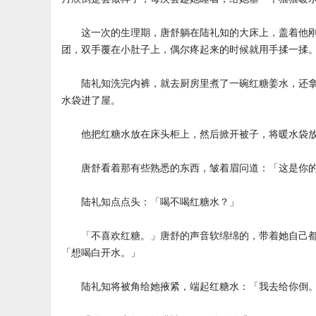
这一次的生理期，唐舒躺在陆礼知的大床上，盖着他刚
团，双手覆在小肚子上，偶尔疼起来的时候就用手揉一揉
陆礼知洗完内裤，就去厨房里煮了一碗红糖姜水，还拿
水袋进了屋。
他把红糖水放在床头柜上，然后掀开被子，将暖水袋放
唐舒看着那有些熟悉的东西，皱着眉问道：「这是你
陆礼知点点头：「喝不喝红糖水？」
「不喜欢红糖。」唐舒的声音软绵绵的，带着她自己都
「想喝白开水。」
陆礼知将被角给她掖紧，端起红糖水：「我去给你倒