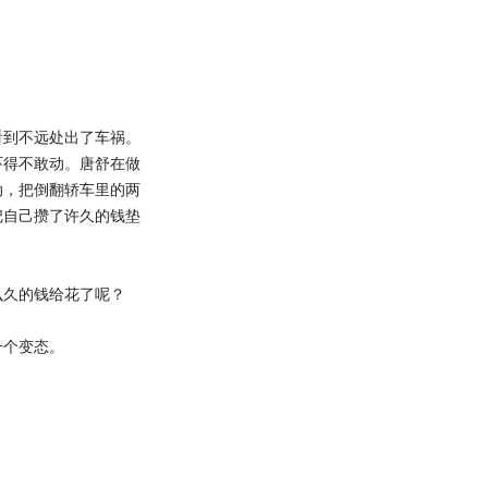
到不远处出了车祸。
吓得不敢动。唐舒在做
动，把倒翻轿车里的两
把自己攒了许久的钱垫
久的钱给花了呢？
个变态。