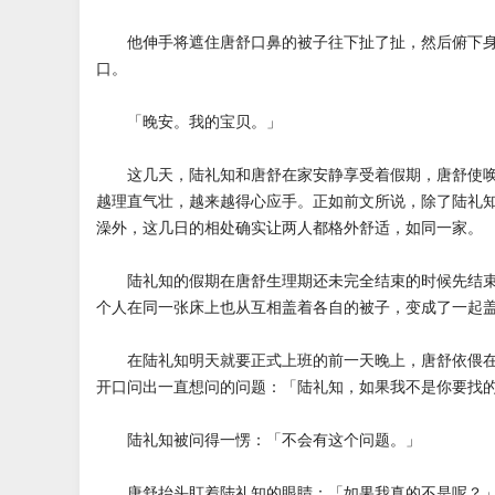
他伸手将遮住唐舒口鼻的被子往下扯了扯，然后俯下身
口。
「晚安。我的宝贝。」
这几天，陆礼知和唐舒在家安静享受着假期，唐舒使唤
越理直气壮，越来越得心应手。正如前文所说，除了陆礼
澡外，这几日的相处确实让两人都格外舒适，如同一家。
陆礼知的假期在唐舒生理期还未完全结束的时候先结束
个人在同一张床上也从互相盖着各自的被子，变成了一起
在陆礼知明天就要正式上班的前一天晚上，唐舒依偎在
开口问出一直想问的问题：「陆礼知，如果我不是你要找
陆礼知被问得一愣：「不会有这个问题。」
唐舒抬头盯着陆礼知的眼睛：「如果我真的不是呢？