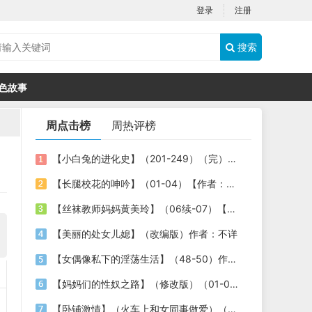
登录
注册
搜索
色故事
周点击榜
周热评榜
【小白兔的进化史】（201-249）（完）作者：肥肥的小草
【长腿校花的呻吟】（01-04）【作者：chendebei】
【丝袜教师妈妈黄美玲】（06续-07）【作者：5526400a】
【美丽的处女儿媳】（改编版）作者：不详
【女偶像私下的淫荡生活】（48-50）作者：draingslee
【妈妈们的性奴之路】（修改版）（01-04）【作者：shushi12345】
【卧铺激情】（火车上和女同事做爱）（局长的千金）作者：不详