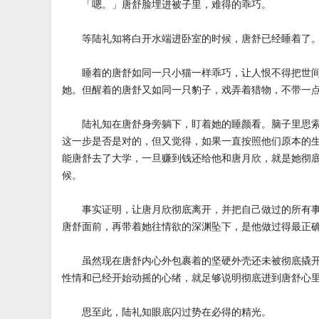
「嗯。」唐舒脸埋进被子里，难得的乖巧。
等陆礼知将白开水端进卧室的时候，唐舒已经睡着了
睡着的唐舒如同一只小猫一样乖巧，让人恨不得把世间
她。但醒着的唐舒又如同一只豹子，戏弄着猎物，不带一
陆礼知在唐舒身旁躺下，盯着她的睡颜看。脑子里思索
这一步是否是对的，但又觉得，如果一直按照他们原本的
能唐舒去了大学，一旦赚到钱还给他和唐月欣，就是她彻
候。
事实证明，让唐月欣彻底离开，并把自己做过的所有事
唐舒面前，再带着她往情欲的深渊坠下，是他做过得最正
虽然现在唐舒内心外包裹着的坚硬外壳还未被彻底撬开
性情和已经开始动摇的心绪，就足够说明彻底进到唐舒心
思至此，陆礼知眼底闪过势在必得的精光。