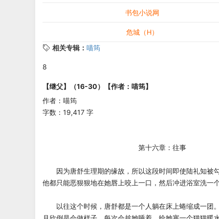
书包小说网
危城（H）
相关专辑：
喵筠
8
【继父】（16-30）【作者：喵筠】
作者：喵筠
字数：19,417 字
第十六章：往事
因为唐舒生理期的缘故，所以这段时间即使陆礼知被勾
他都只能恶狠狠地在她唇上咬上一口，然后冲进浴室洗一
以往这个时候，唐舒都是一个人躺在床上蜷缩成一团。
月欣倒是会做样子，每次会趁她睡着，给她塞一个猫猫暖