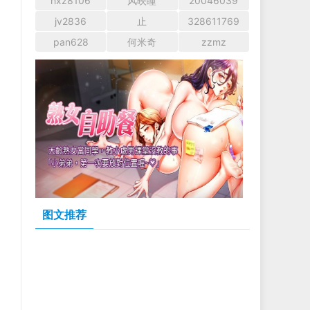
hxz8106
风映瞳
20046039
jv2836
止
328611769
pan628
何米奇
zzmz
图文推荐