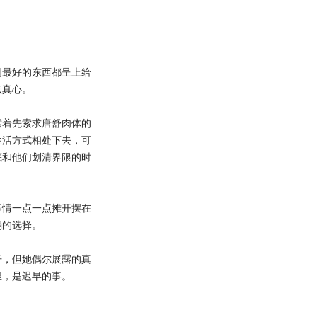
。
最好的东西都呈上给
点真心。
着先索求唐舒肉体的
生活方式相处下去，可
底和他们划清界限的时
情一点一点摊开摆在
确的选择。
，但她偶尔展露的真
里，是迟早的事。