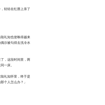
，轻轻在红唇上亲了
陆礼知也使唤得越来
知偶尔被勾得去洗冷水
了，这段时间里，两
盖同一床。
陆礼知怀里，终于是
的那个人怎么办？」
」