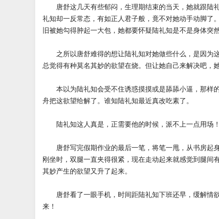
唐舒这几天有些郁闷，生理期结束的当天，她就跟陆礼
礼知却一反常态，有如正人君子般，竟不对她动手动脚了
旧被她勾得肿起一大包，她都要怀疑陆礼知是不是身体突
之所以唐舒难得的想让陆礼知对她做些什么，是因为这
总觉得有种莫名其妙的欲望在烧。但让她自己来解决吧，
本以为陆礼知会受不住诱惑摸摸或是舔舔小逼，那样的
舟把这欲望给解了。谁知陆礼知最近真改吃素了。
陆礼知这人真是，正需要他的时候，派不上一点用场
唐舒写完假期作业的最后一笔，将笔一甩，从书房起身
刚坐时，双腿一直夹得很紧，现在走动起来就感觉到腿间
其妙产生的欲望又升了起来。
唐舒看了一眼手机，时间距陆礼知下班还早，缓解情欲
来！